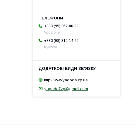
+380 (95) 052-86-99
Vodafone
+380 (98) 312-14-22
Kyivstar
http://www.yagoda.zp.ua
yagoda7zp@gmail.com