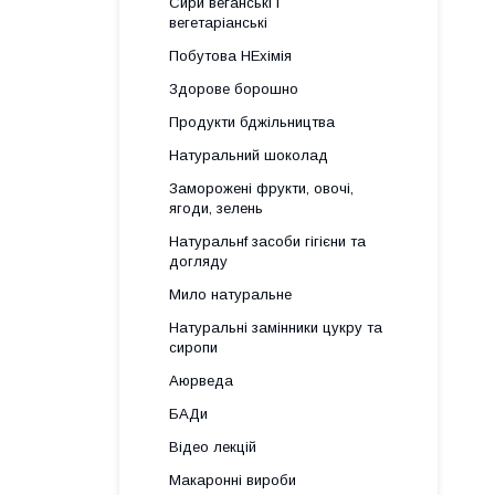
Сири веганські і
вегетаріанські
Побутова НЕхімія
Здорове борошно
Продукти бджільництва
Натуральний шоколад
Заморожені фрукти, овочі,
ягоди, зелень
Натуральнf засоби гігієни та
догляду
Мило натуральне
Натуральні замінники цукру та
сиропи
Аюрведа
БАДи
Відео лекцій
Макаронні вироби