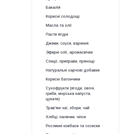
Бакалія
Корисні солодощі
Масла та олії
Пасти ягідні
Джеми, соуси, варення
Эфирні олії, аромасвічки
Спеції, приправи, прянощі
Натуральні харчові добавки
Корисні батончики
Сухофрукти (ягоди, овочі,
гриби, морська капуста,
цукати)
Трав'яні чаї, збори, чай
Хлібці, палички, чіпси
Рослинні ковбаси та сосиски