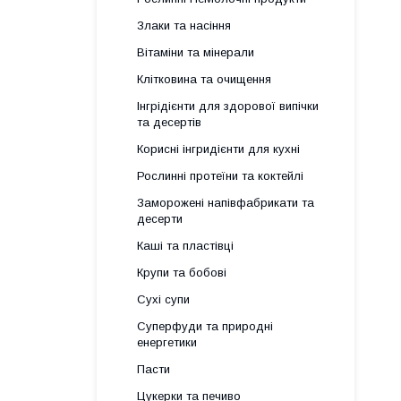
Злаки та насіння
Вітаміни та мінерали
Клітковина та очищення
Інгрідієнти для здорової випічки
та десертів
Корисні інгридієнти для кухні
Рослинні протеїни та коктейлі
Заморожені напівфабрикати та
десерти
Каші та пластівці
Крупи та бобові
Сухі супи
Суперфуди та природні
енергетики
Пасти
Цукерки та печиво