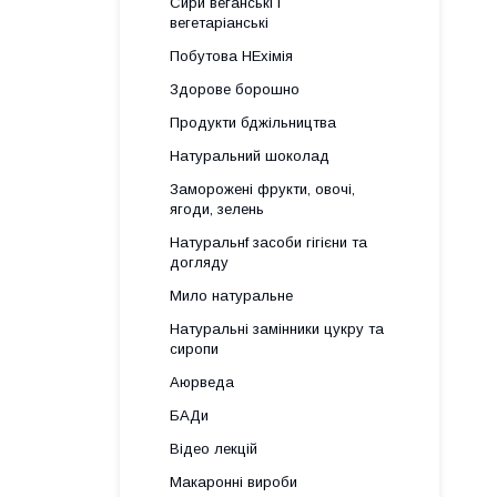
Сири веганські і
вегетаріанські
Побутова НЕхімія
Здорове борошно
Продукти бджільництва
Натуральний шоколад
Заморожені фрукти, овочі,
ягоди, зелень
Натуральнf засоби гігієни та
догляду
Мило натуральне
Натуральні замінники цукру та
сиропи
Аюрведа
БАДи
Відео лекцій
Макаронні вироби