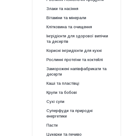
Злаки та насіння
Вітаміни та мінерали
Клітковина та очищення
Інгрідієнти для здорової випічки
та десертів
Корисні інгридієнти для кухні
Рослинні протеїни та коктейлі
Заморожені напівфабрикати та
десерти
Каші та пластівці
Крупи та бобові
Сухі супи
Суперфуди та природні
енергетики
Пасти
Цукерки та печиво