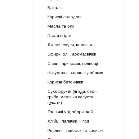
Бакалія
Корисні солодощі
Масла та олії
Пасти ягідні
Джеми, соуси, варення
Эфирні олії, аромасвічки
Спеції, приправи, прянощі
Натуральні харчові добавки
Корисні батончики
Сухофрукти (ягоди, овочі,
гриби, морська капуста,
цукати)
Трав'яні чаї, збори, чай
Хлібці, палички, чіпси
Рослинні ковбаси та сосиски