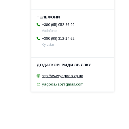
+380 (95) 052-86-99
Vodafone
+380 (98) 312-14-22
Kyivstar
http://www.yagoda.zp.ua
yagoda7zp@gmail.com